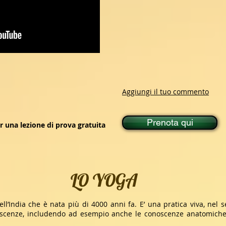
Aggiungi il tuo commento
Prenota qui
r una lezione di prova gratuita
LO YOGA
ell’India che è nata più di 4000 anni fa. E’ una pratica viva, nel
oscenze, includendo ad esempio anche le conoscenze anatomiche