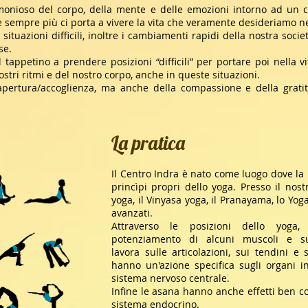
monioso del corpo, della mente e delle emozioni intorno ad un c
e sempre più ci porta a vivere la vita che veramente desideriamo n
 situazioni difficili, inoltre i cambiamenti rapidi della nostra socie
se.
 tappetino a prendere posizioni “difficili” per portare poi nella v
nostri ritmi e del nostro corpo, anche in queste situazioni.
’apertura/accoglienza, ma anche della compassione e della gratitu
La pratica
Il Centro Indra è nato come luogo dove la 
princìpi propri dello yoga. Presso il nos
yoga, il Vinyasa yoga, il Pranayama, lo Yoga
avanzati.
Attraverso le posizioni dello yoga
potenziamento di alcuni muscoli e sul
lavora sulle articolazioni, sui tendini e
hanno un'azione specifica sugli organi in
sistema nervoso centrale.
Infine le asana hanno anche effetti ben co
sistema endocrino.