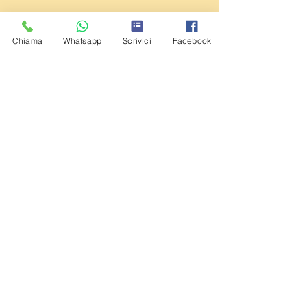
Seguici sui social
Chiama
Whatsapp
Scrivici
Facebook
INDRA è una Associazione Sportiva
Dilettantistica Affiliata A.S.C. riconosciuta dal
CONI che promuove e diffonde attività di
ginnastica finalizzata alla salute ed al fitness
con particolare riguardo agli stili yoga.
Tutte le attività sono riservate esclusivamente
ai soci in regola con la quota associativa.
Iscriviti alla nostra mailing list
Non perdere mai un aggiornamento
Iscriviti ora