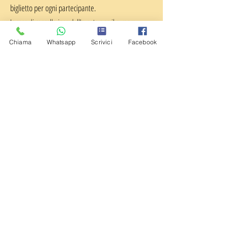
biglietto per ogni partecipante.
I
n caso di cancellazione dell'evento
o se il numero
minimo di partecipanti non verrà raggiunto,
i biglietti
Chiama
Whatsapp
Scrivici
Facebook
saranno totalmente e immediatamente rimborsati.
Acquista ora
Dove siamo: a Carugate (MI)
in
Via Monte Grappa 12
Per ogni informazione Vi invitiamo a
contattarci via web o
telefonicamente prima di recarvi
presso il nostro centro
Modulo di contatto