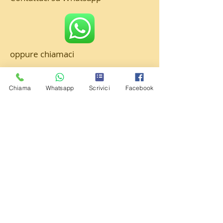
oppure chiamaci
Chiama
Whatsapp
Scrivici
Facebook
Dove siamo: a Carugate (MI)
in
Via Monte Grappa 12
Per ogni informazione Vi invitiamo a
contattarci via web o
telefonicamente prima di recarvi
presso il nostro centro
Modulo di contatto
Scrivici su Whatsapp o Telefonaci